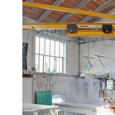
Cha
élé
Con
spéc