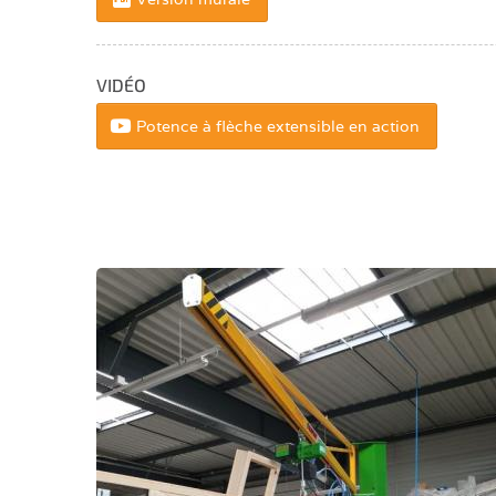
VIDÉO
Potence à flèche extensible en action
Potences de Levage en Profil Creux