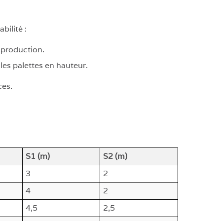
bilité :
 production.
es palettes en hauteur.
ces.
S1 (m)
S2 (m)
3
2
4
2
4,5
2,5