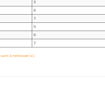
5
6
7
5
6
7
nt à retrouver ici.