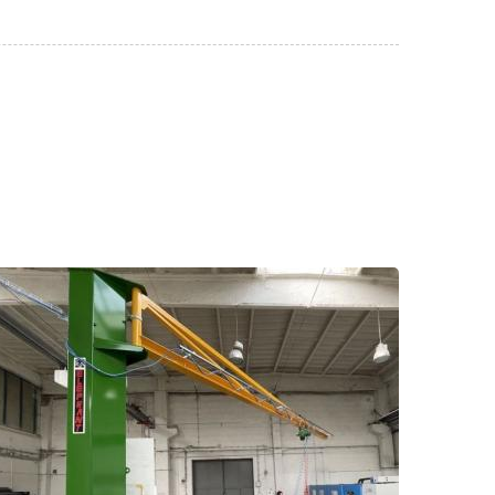
Potence triangulée en profilé HE