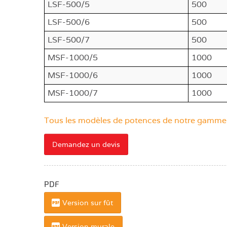
LSF-500/5
500
LSF-500/6
500
LSF-500/7
500
MSF-1000/5
1000
MSF-1000/6
1000
MSF-1000/7
1000
Tous les modèles de potences de notre gamme so
Demandez un devis
PDF
Version sur fût
Version murale