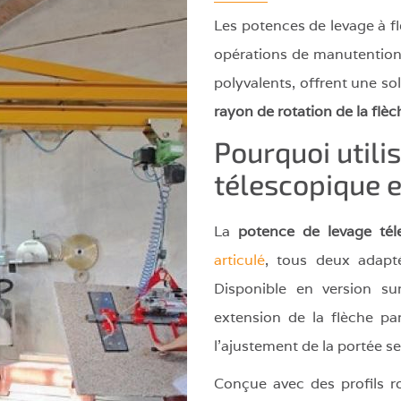
riot
Les potences de levage à fl
vateur
opérations de manutention
figurations
polyvalents, offrent une s
iales
rayon de rotation de la flè
Pourquoi utili
télescopique e
La
potence de levage tél
articulé
, tous deux adapté
Disponible en version s
extension de la flèche par
l'ajustement de la portée se
Conçue avec des profils r