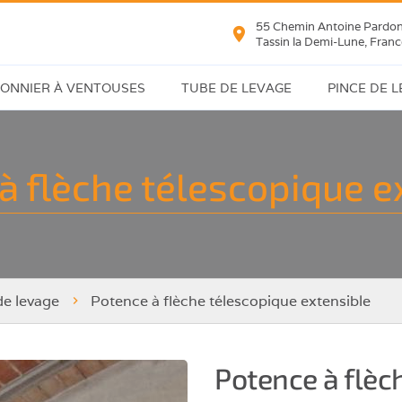
55 Chemin Antoine Pardo
Tassin la Demi-Lune, Franc
ONNIER À VENTOUSES
TUBE DE LEVAGE
PINCE DE 
e
Manipulateur
Tranches
à
et
re
à flèche télescopique e
tube
bordures
re,
Plaques
bre,
de
on
verre
de levage
Potence à flèche télescopique extensible
neaux
dwich
Potence à flèc
s/Panneaux/Poutres