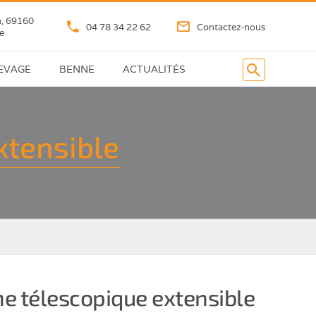
n, 69160
04 78 34 22 62
Contactez-nous
e
LEVAGE
BENNE
ACTUALITÉS
Bennes
basculantes
xtensible
Benne
à
fond
ouvrant
Pelle
chargeuse
he télescopique extensible