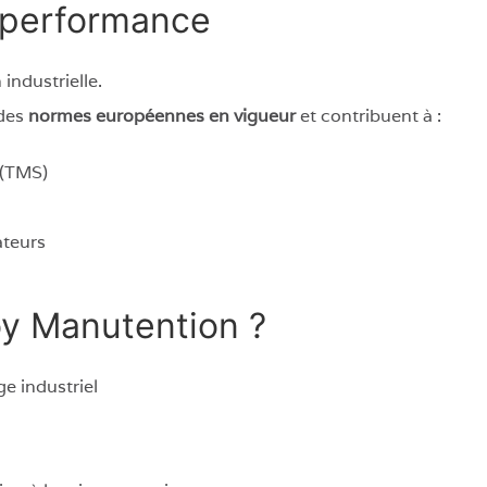
t performance
industrielle.
 des
normes européennes en vigueur
et contribuent à :
 (TMS)
ateurs
oy Manutention ?
e industriel