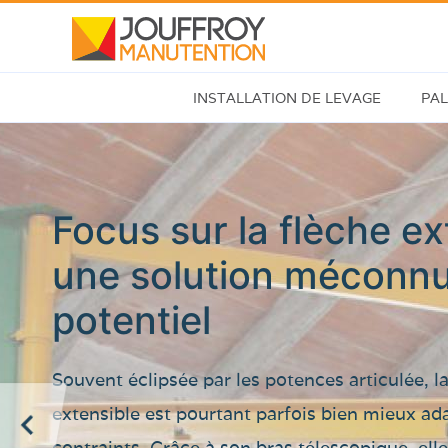
Aller
au
contenu
INSTALLATION DE LEVAGE
PAL
principal
Potence
Tôl
de
Ver
levage
Focus sur la flèche ex
Pier
Poutre
une solution méconnu
Mar
roulante
Bét
potentiel
Portique
Pan
de
san
Souvent éclipsée par les potences articulée, l
levage
extensible est pourtant parfois bien mieux ad
Boi
contraints. Grâce à son bras télescopique, ell