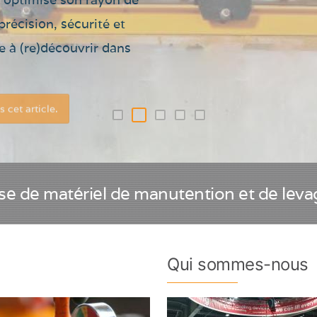
riot
précision, sécurité et
vateur
e à (re)découvrir dans
figurations
iales
 cet article.
se de matériel de manutention et de leva
Qui sommes-nous