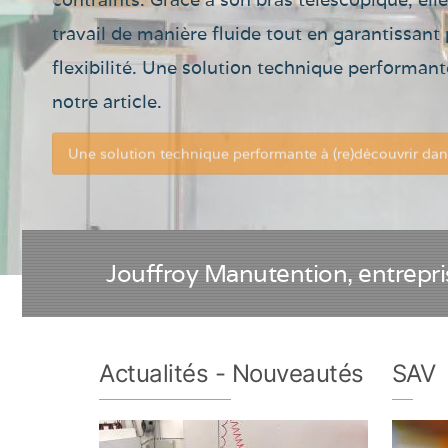
Cha
travail de manière fluide tout en garantissant 
élé
flexibilité. Une solution technique performant
Con
notre article.
spéc
Une solution technique performante à (re)découvrir dans
Jouffroy Manutention, entrepri
Actualités - Nouveautés
SAV