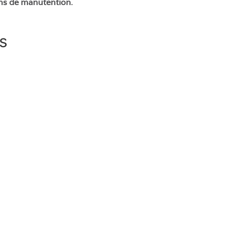
ons de manutention
.
s