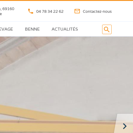
n, 69160
04 78 34 22 62
Contactez-nous
e
LEVAGE
BENNE
ACTUALITÉS
Bennes
basculantes
Benne
à
fond
ouvrant
Pelle
chargeuse