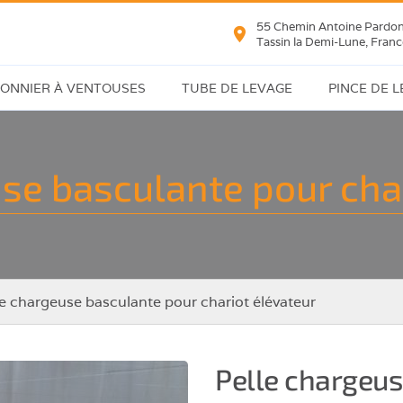
55 Chemin Antoine Pardo
Tassin la Demi-Lune, Franc
ONNIER À VENTOUSES
TUBE DE LEVAGE
PINCE DE 
e
Manipulateur
Tranches
à
et
re
se basculante pour cha
tube
bordures
re,
Plaques
bre,
de
on
verre
le chargeuse basculante pour chariot élévateur
neaux
dwich
Pelle chargeus
s/Panneaux/Poutres