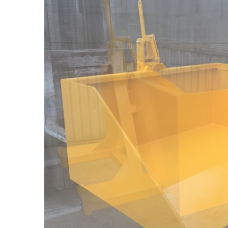
Cha
élé
Con
spéc