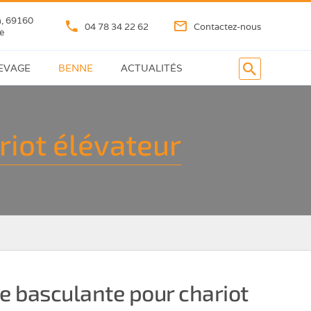
n, 69160
04 78 34 22 62
Contactez-nous
e
LEVAGE
BENNE
ACTUALITÉS
Bennes
basculantes
riot élévateur
Benne
à
fond
ouvrant
Pelle
chargeuse
e basculante pour chariot