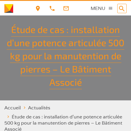
Aller
MENU
au
contenu
Étude de cas : installation
principal
d’une potence articulée 500
kg pour la manutention de
pierres – Le Bâtiment
Associé
Accueil
Actualités
Étude de cas : installation d’une potence articulée
500 kg pour la manutention de pierres – Le Bâtiment
Associé