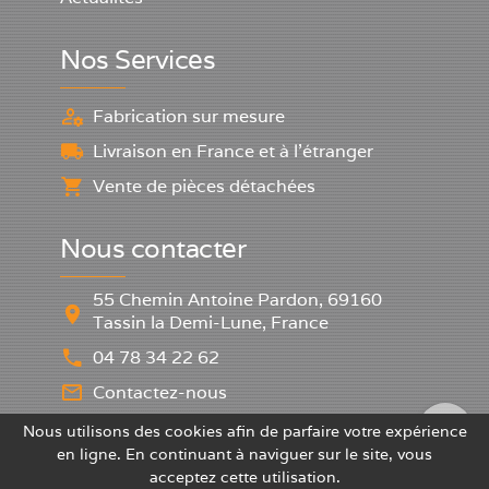
Nos Services
Fabrication sur mesure
Livraison en France et à l'étranger
Vente de pièces détachées
Nous contacter
55 Chemin Antoine Pardon, 69160
Tassin la Demi-Lune, France
04 78 34 22 62
Contactez-nous
Nous utilisons des cookies afin de parfaire votre expérience
en ligne. En continuant à naviguer sur le site, vous
JOUFFROY MANUTENTION
acceptez cette utilisation.